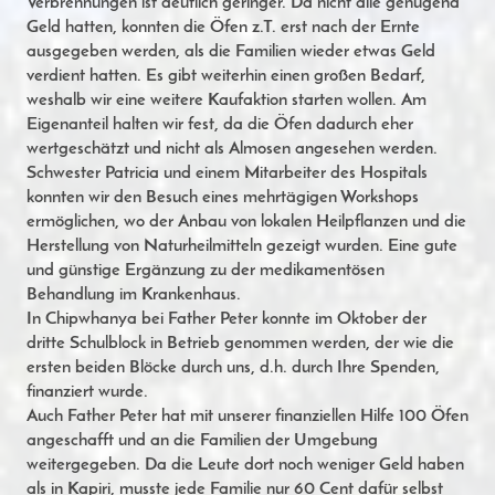
Verbrennungen ist deutlich geringer. Da nicht alle genügend
Geld hatten, konnten die Öfen z.T. erst nach der Ernte
ausgegeben werden, als die Familien wieder etwas Geld
verdient hatten. Es gibt weiterhin einen großen Bedarf,
weshalb wir eine weitere Kaufaktion starten wollen. Am
Eigenanteil halten wir fest, da die Öfen dadurch eher
wertgeschätzt und nicht als Almosen angesehen werden.
Schwester Patricia und einem Mitarbeiter des Hospitals
konnten wir den Besuch eines mehrtägigen Workshops
ermöglichen, wo der Anbau von lokalen Heilpflanzen und die
Herstellung von Naturheilmitteln gezeigt wurden. Eine gute
und günstige Ergänzung zu der medikamentösen
Behandlung im Krankenhaus.
In Chipwhanya bei Father Peter konnte im Oktober der
dritte Schulblock in Betrieb genommen werden, der wie die
ersten beiden Blöcke durch uns, d.h. durch Ihre Spenden,
finanziert wurde.
Auch Father Peter hat mit unserer finanziellen Hilfe 100 Öfen
angeschafft und an die Familien der Umgebung
weitergegeben. Da die Leute dort noch weniger Geld haben
als in Kapiri, musste jede Familie nur 60 Cent dafür selbst