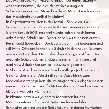
Das Maisprojekt von Misses Chimpamba unterstützten wir
weiterhin finanziell, da dies der Verbesserung der
Selbstversorgung der Menschen dient. Mais ist nach wie vor
das Hauptnahrungsmittel in Malawi.
In Chipwhanya werden in der Mizuku-Schule ca. 1300
Schüler unterrichtet. Das zweite Klassenzimmer das seit dem
letzten Besuch 2018 errichtet wurde, reichte noch immer
nicht für alle Schüler aus. Daher haben wir für einen dritten
Raum Geld übergeben. Der Bau wurde im Juli begonnen und
seit Mitte Oktober können die Schüler in den neuen Räumen
unterrichtet werden. Nicht alles dauert lange in Afrika. Der
gesamte Schulblock mit 3 Klassenzimmern für insgesamt
rund 200 Schüler hat uns ca. 20.000 € gekostet.
In Sharpe Vale konnten wir Krankenpfleger Jack nochmals
Geld für den letzten Abschnitt seiner Ausbildung zum
Medical-Assistent geben, die im August 2020 abgeschlossen
sein wird. Er hat sich verpflichtet im dortigen Krankenhaus zu
bleiben, was sehr wichtig ist.
In Nzama hatten wir ja bereits Matratzen für das
Mädcheninternat finanziert. Vater Andrew und der
Schulleiter zeigten uns die Schlafräume, in denen inzwischen