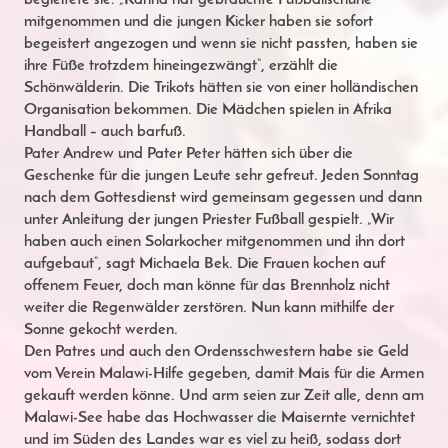
begleitete sie. „Karina hat gebrauchte Fußballschuhe
mitgenommen und die jungen Kicker haben sie sofort
begeistert angezogen und wenn sie nicht passten, haben sie
ihre Füße trotzdem hineingezwängt“, erzählt die
Schönwälderin. Die Trikots hätten sie von einer holländischen
Organisation bekommen. Die Mädchen spielen in Afrika
Handball – auch barfuß.
Pater Andrew und Pater Peter hätten sich über die
Geschenke für die jungen Leute sehr gefreut. Jeden Sonntag
nach dem Gottesdienst wird gemeinsam gegessen und dann
unter Anleitung der jungen Priester Fußball gespielt. „Wir
haben auch einen Solarkocher mitgenommen und ihn dort
aufgebaut“, sagt Michaela Bek. Die Frauen kochen auf
offenem Feuer, doch man könne für das Brennholz nicht
weiter die Regenwälder zerstören. Nun kann mithilfe der
Sonne gekocht werden.
Den Patres und auch den Ordensschwestern habe sie Geld
vom Verein Malawi-Hilfe gegeben, damit Mais für die Armen
gekauft werden könne. Und arm seien zur Zeit alle, denn am
Malawi-See habe das Hochwasser die Maisernte vernichtet
und im Süden des Landes war es viel zu heiß, sodass dort