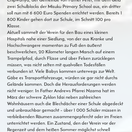
Chipwanya, der Gemeinde von Father Peter, mit dem Geld
zwei Schulblocks der Misuku Primary School aus, ein dritter
soll nun mit 6 600 Euro Spenden errichtet werden. Bereits 1
800 Kinder gehen dort zur Schule, im Schnitt 100 pro
Klasse.
Aktuell sammelt der Verein für den Bau eines kleinen
Hospitals nahe einer Siedlung, von der aus Kranke und
Hochschwangere momentan zu Fuß den äußerst
beschwerlichen, 20 Kilometer langen Marsch auf einem
Trampelpfad, durch Flüsse und über Felsen zurücklegen
müssen, was nicht selten mit qualvollen Todesfällen
verbunden ist. Viele Babys kommen unterwegs zur Welt.
Gäbe es Transportfahrzeuge, würden sie gar nicht durchs
Gelände kommen. Doch die Herausforderungen werden
nicht weniger: In Father Andrews Pfarrei Nzama hat im
März der schwere Zyklon Idai neben zahlreichen
Wohnhäusern auch die Blechdächer einer Schule abgedeckt
und unbrauchbar gemacht – über 1 000 Schüler müssen in
verbleibenden Räumen zusammengepfercht oder im Freien
unterrichtet werden. Ein Zustand, den der Verein vor der
Regenzeit und dem heißen Sommer möglichst schnell