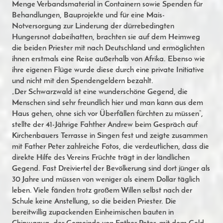
Menge Verbandsmaterial in Containern sowie Spenden für
Behandlungen, Bauprojekte und für eine Mais-
Notversorgung zur Linderung der dürrebedingten
Hungersnot dabeihatten, brachten sie auf dem Heimweg
die beiden Priester mit nach Deutschland und ermöglichten
ihnen erstmals eine Reise außerhalb von Afrika. Ebenso wie
ihre eigenen Flüge wurde diese durch eine private Initiative
und nicht mit den Spendengeldern bezahlt.
„Der Schwarzwald ist eine wunderschöne Gegend, die
Menschen sind sehr freundlich hier und man kann aus dem
Haus gehen, ohne sich vor Überfällen fürchten zu müssen“,
stellte der 41-Jährige Fahther Andrew beim Gespräch auf
Kirchenbauers Terrasse in Singen fest und zeigte zusammen
mit Father Peter zahlreiche Fotos, die verdeutlichen, dass die
direkte Hilfe des Vereins Früchte trägt in der ländlichen
Gegend. Fast Dreiviertel der Bevölkerung sind dort jünger als
30 Jahre und müssen von weniger als einem Dollar täglich
leben. Viele fänden trotz großem Willen selbst nach der
Schule keine Anstellung, so die beiden Priester. Die
bereitwillig zupackenden Einheimischen bauten in